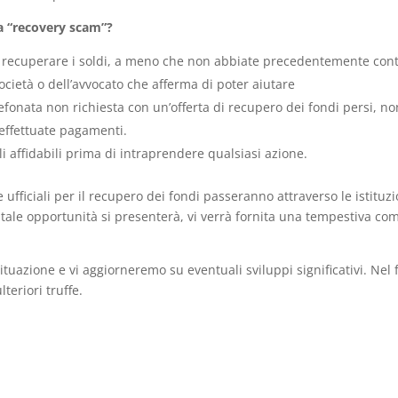
a “recovery scam”?
i recuperare i soldi, a meno che non abbiate precedentemente cont
 società o dell’avvocato che afferma di poter aiutare
efonata non richiesta con un’offerta di recupero dei fondi persi, no
effettuate pagamenti.
li affidabili prima di intraprendere qualsiasi azione.
 ufficiali per il recupero dei fondi passeranno attraverso le istituz
ale opportunità si presenterà, vi verrà fornita una tempestiva com
uazione e vi aggiorneremo su eventuali sviluppi significativi. Nel 
teriori truffe.