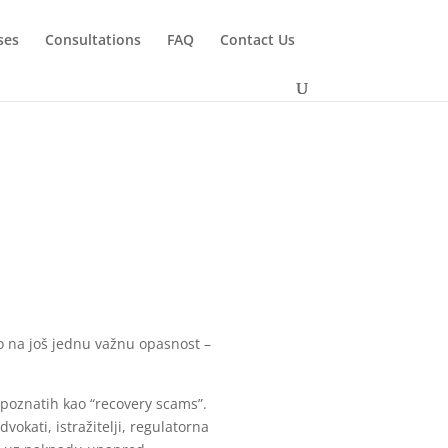
ses
Consultations
FAQ
Contact Us
o na još jednu važnu opasnost –
 poznatih kao “recovery scams”.
okati, istražitelji, regulatorna