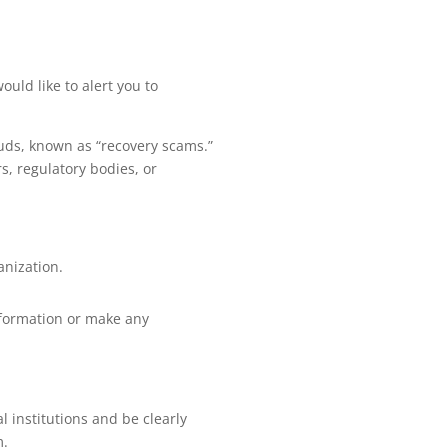
uld like to alert you to
auds, known as “recovery scams.”
s, regulatory bodies, or
anization.
information or make any
l institutions and be clearly
m.