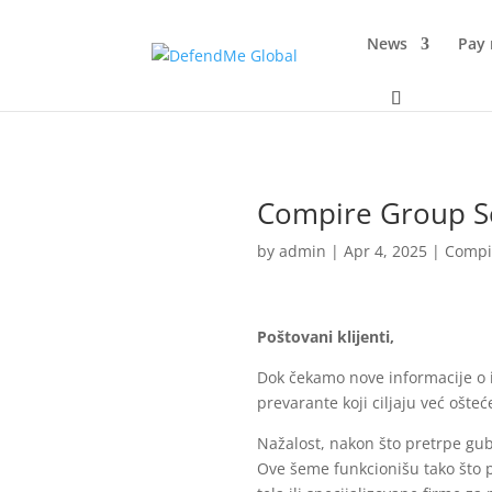
News
Pay
Compire Group S
by
admin
|
Apr 4, 2025
|
Compi
Poštovani klijenti,
Dok čekamo nove informacije o 
prevarante koji ciljaju već ošteć
Nažalost, nakon što pretrpe gub
Ove šeme funkcionišu tako što pr