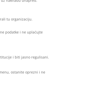
ali uz naknadu unapred.
ali tu organizaciju.
čne podatke i ne uplaćujte
ucije i biti jasno regulisani.
enu, ostanite oprezni i ne