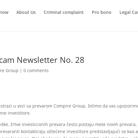
 now
About Us
Criminal complaint
Pro bono
Legal Ca
cam Newsletter No. 28
re Group
|
0 comments
istrazi u vezi sa prevarom Compire Group, želimo da vas upozorim
ene investitore.
itke, žrtve investicionih prevara često postaju mete novih prevara,
evaranti kontaktiraju oštećene investitore predstavljajući se kao adv