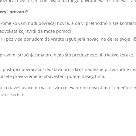
za povraćaj novca. Oni obećavaju da mogu povratiti vaša sredstva – 
very” prevaru?
kome ko vam nudi povraćaj novca, a da vi prethodno niste kontaktir
i advokata koji tvrdi da može pomoći
ili poziv sa ponudom da vratite izgubljeni novac, ne delite svoje li
pravnim stručnjacima pre nego što preduzmete bilo kakve korake.
 postupci povraćaja sredstava proći kroz nadležne pravosudne instit
 bićete pravovremeno obavešteni putem našeg tima.
ju i obaveštavaćemo vas o svim relevantnim novostima. U međuvrem
vo iskoriste.