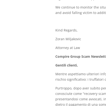
We continue to monitor the situ
and avoid falling victim to addi
Kind Regards,
Zoran Miljakovic
Attorney at Law
Compire Group Scam Newslette
Gentili clienti,
Mentre aspettiamo ulteriori info
rischio significativo: i truffator
Purtroppo, dopo aver subito perd
conosciute come “recovery scams
presentandosi come avvocati, inv
dietro il pagamento di una som