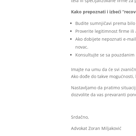
tela ili specijalizovane firme 
Kako prepoznati i izbeći “reco
Budite sumnjičavi prema bilo 
Proverite legitimnost firme il
Ako dobijete nepoznati e-mail 
novac.
Konsultujte se sa pouzdanim 
Imajte na umu da će svi zvanični
Ako dođe do takve mogućnosti,
Nastavljamo da pratimo situaci
dozvolite da vas prevaranti pono
Srdačno,
Advokat Zoran Miljaković