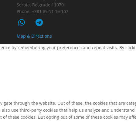
Serbia, Belgrade 11070
Phone: +381 69 11 19 107
Map & Directions
ence by remembering your preferences and repeat visits. By clickin
vigate through the website. Out of these, the cookies that are cat
We also use third-party cookies that help us analyze and understand
t of these cookies. But opting out of some of these cookies may af