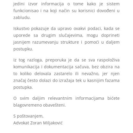
jedini izvor informacija o tome kako je sistem
funkcionisao i na koji način su korisnici dovođeni u
zabludu.
Iskustvo pokazuje da upravo ovakvi podaci, kada se
uporede sa drugim slučajevima, mogu doprineti
jasnijem razumevanju strukture i pomoći u daljem
postupku.
Iz tog razloga, preporuka je da se sva raspoloživa
komunikacija i dokumentacija sačuva, bez obzira na
to koliko delovala zastarelo ili nevažno, jer njen
značaj često dolazi do izražaja tek u kasnijim fazama
postupka.
O svim daljim relevantnim informacijama bićete
blagovremeno obavešteni.
S poštovanjem,
Advokat Zoran Miljaković