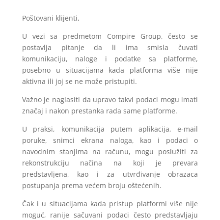
Poštovani klijenti,
U vezi sa predmetom Compire Group, često se
postavlja pitanje da li ima smisla čuvati
komunikaciju, naloge i podatke sa platforme,
posebno u situacijama kada platforma više nije
aktivna ili joj se ne može pristupiti.
Važno je naglasiti da upravo takvi podaci mogu imati
značaj i nakon prestanka rada same platforme.
U praksi, komunikacija putem aplikacija, e-mail
poruke, snimci ekrana naloga, kao i podaci o
navodnim stanjima na računu, mogu poslužiti za
rekonstrukciju načina na koji je prevara
predstavljena, kao i za utvrđivanje obrazaca
postupanja prema većem broju oštećenih.
Čak i u situacijama kada pristup platformi više nije
moguć, ranije sačuvani podaci često predstavljaju