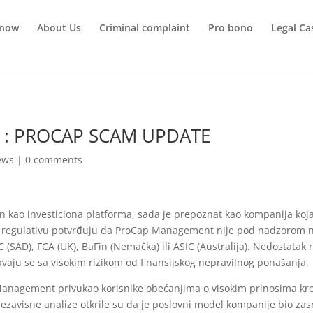
 now
About Us
Criminal complaint
Pro bono
Legal Ca
9 : PROCAP SCAM UPDATE
ews
|
0 comments
kao investiciona platforma, sada je prepoznat kao kompanija koja 
šnu regulativu potvrđuju da ProCap Management nije pod nadzorom
 (SAD), FCA (UK), BaFin (Nemačka) ili ASIC (Australija). Nedostatak r
vaju se sa visokim rizikom od finansijskog nepravilnog ponašanja.
Management privukao korisnike obećanjima o visokim prinosima kroz 
ezavisne analize otkrile su da je poslovni model kompanije bio za