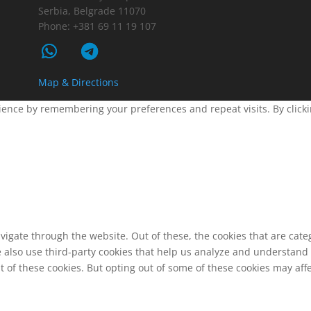
Serbia, Belgrade 11070
Phone: +381 69 11 19 107
Map & Directions
ence by remembering your preferences and repeat visits. By clickin
vigate through the website. Out of these, the cookies that are cat
We also use third-party cookies that help us analyze and understand
t of these cookies. But opting out of some of these cookies may af