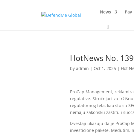
News
Pay
HotNews No. 13
by
admin
|
Oct 1, 2025
|
Hot N
ProCap Management, reklamiran 
regulative. Stručnjaci za trži
regulatornog tela, kao što su SEC
nemaju zakonsku zaštitu i suoča
Izveštaji ukazuju da je ProCap 
investicione pakete. Međutim, n