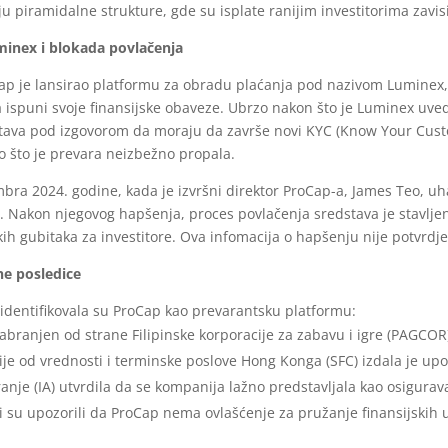
u piramidalne strukture, gde su isplate ranijim investitorima zavisi
inex i blokada povlačenja
p je lansirao platformu za obradu plaćanja pod nazivom Luminex, p
 ispuni svoje finansijske obaveze. Ubrzo nakon što je Luminex uved
va pod izgovorom da moraju da završe novi KYC (Know Your Custom
o što je prevara neizbežno propala.
mbra 2024. godine, kada je izvršni direktor ProCap-a, James Teo, 
e. Nakon njegovog hapšenja, proces povlačenja sredstava je stavlje
kih gubitaka za investitore. Ova infomacija o hapšenju nije potvrdj
ne posledice
 identifikovala su ProCap kao prevarantsku platformu:
abranjen od strane Filipinske korporacije za zabavu i igre (PAGCOR
ije od vrednosti i terminske poslove Hong Konga (SFC) izdala je upo
anje (IA) utvrdila da se kompanija lažno predstavljala kao osigurav
ci su upozorili da ProCap nema ovlašćenje za pružanje finansijskih 