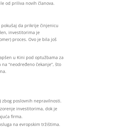
le od priliva novih članova.
okušaj da prikrije činjenicu
en, investitorima je
er) proces. Ovo je bila još
uhapšen u Kini pod optužbama za
n na “neodređeno čekanje”, što
ena.
) zbog poslovnih nepravilnosti.
zorenje investitorima, dok je
ajuća firma.
usluga na evropskim tržištima.