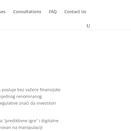
ses
Consultations
FAQ
Contact Us
posluje bez važeće finansijske
 nijednog renomiranog
egulative znači da investitori
“prediktivne igre” i digitalne
snovan na manipulaciji