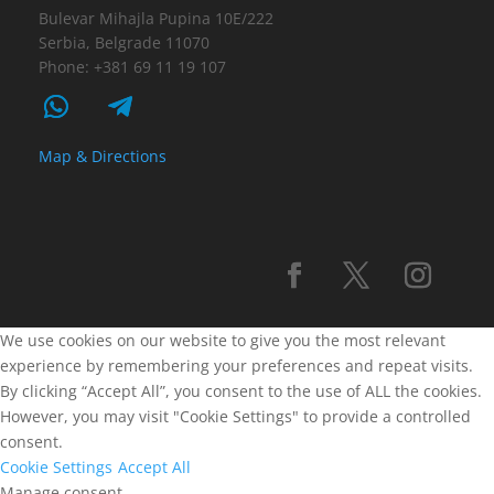
Bulevar Mihajla Pupina 10E/222
Serbia, Belgrade 11070
Phone: +381 69 11 19 107
Map & Directions
We use cookies on our website to give you the most relevant
experience by remembering your preferences and repeat visits.
By clicking “Accept All”, you consent to the use of ALL the cookies.
However, you may visit "Cookie Settings" to provide a controlled
consent.
Cookie Settings
Accept All
Manage consent