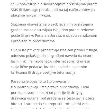
šalju obaveštenja o saobraćajnim prekršajima putem
SMS ili iMessage poruka, niti na taj način zahtevaju
plaćanje novčanih kazni.
Službena obaveštenja o saobraćajnim prekršajima
građanima se dostavljaju isključivo putem redovne
pošte ili preko Portala eUprava, u skladu sa zakonom
i propisanim procedurama.
Ova vrsta prevare predstavlja klasičan primer fišinga,
odnosno pokušaja da se građani navedu da otvore
lažni link i na nepoznatoj internet stranici unesu
svoje lične podatke, lozinke, podatke o platnim
karticama ili druge osetljive informacije.
Posebno je opasno to što prevaranti
zloupotrebljavaju ime državnih institucija. Kada
poruka navodno dolazi od policije ili drugog
državnog organa, kod građana se često javlja osećaj
hitnosti i straha da će propustiti rok, platiti veću