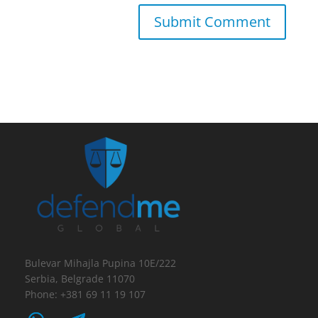
Bulevar Mihajla Pupina 10E/222
Serbia, Belgrade 11070
Phone: +381 69 11 19 107