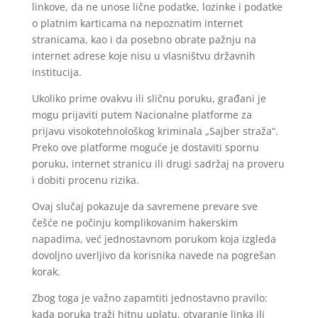
linkove, da ne unose lične podatke, lozinke i podatke
o platnim karticama na nepoznatim internet
stranicama, kao i da posebno obrate pažnju na
internet adrese koje nisu u vlasništvu državnih
institucija.
Ukoliko prime ovakvu ili sličnu poruku, građani je
mogu prijaviti putem Nacionalne platforme za
prijavu visokotehnološkog kriminala „Sajber straža“.
Preko ove platforme moguće je dostaviti spornu
poruku, internet stranicu ili drugi sadržaj na proveru
i dobiti procenu rizika.
Ovaj slučaj pokazuje da savremene prevare sve
češće ne počinju komplikovanim hakerskim
napadima, već jednostavnom porukom koja izgleda
dovoljno uverljivo da korisnika navede na pogrešan
korak.
Zbog toga je važno zapamtiti jednostavno pravilo:
kada poruka traži hitnu uplatu, otvaranje linka ili