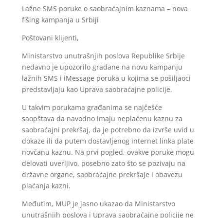
Lažne SMS poruke o saobraćajnim kaznama – nova
fišing kampanja u Srbiji
Poštovani klijenti,
Ministarstvo unutrašnjih poslova Republike Srbije
nedavno je upozorilo građane na novu kampanju
lažnih SMS i iMessage poruka u kojima se pošiljaoci
predstavljaju kao Uprava saobraćajne policije.
U takvim porukama građanima se najčešće
saopštava da navodno imaju neplaćenu kaznu za
saobraćajni prekršaj, da je potrebno da izvrše uvid u
dokaze ili da putem dostavljenog internet linka plate
novčanu kaznu. Na prvi pogled, ovakve poruke mogu
delovati uverljivo, posebno zato što se pozivaju na
državne organe, saobraćajne prekršaje i obavezu
plaćanja kazni.
Međutim, MUP je jasno ukazao da Ministarstvo
unutrašnjih poslova i Uprava saobraćajne policije ne