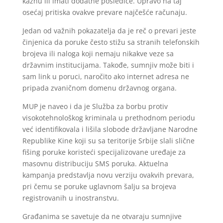
kaznu ili imati dodatne posledice. Upravo na taj
osećaj pritiska ovakve prevare najčešće računaju.
Jedan od važnih pokazatelja da je reč o prevari jeste
činjenica da poruke često stižu sa stranih telefonskih
brojeva ili naloga koji nemaju nikakve veze sa
državnim institucijama. Takođe, sumnjiv može biti i
sam link u poruci, naročito ako internet adresa ne
pripada zvaničnom domenu državnog organa.
MUP je naveo i da je Služba za borbu protiv
visokotehnološkog kriminala u prethodnom periodu
već identifikovala i lišila slobode državljane Narodne
Republike Kine koji su sa teritorije Srbije slali slične
fišing poruke koristeći specijalizovane uređaje za
masovnu distribuciju SMS poruka. Aktuelna
kampanja predstavlja novu verziju ovakvih prevara,
pri čemu se poruke uglavnom šalju sa brojeva
registrovanih u inostranstvu.
Građanima se savetuje da ne otvaraju sumnjive