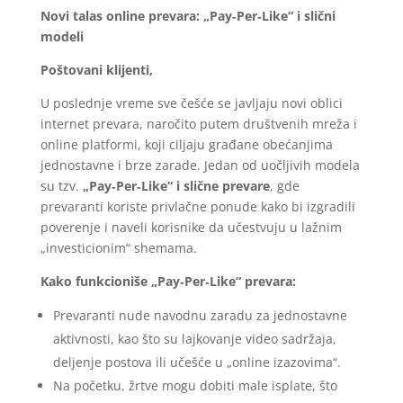
Novi talas online prevara: „Pay‑Per‑Like“ i slični
modeli
Poštovani klijenti,
U poslednje vreme sve češće se javljaju novi oblici
internet prevara, naročito putem društvenih mreža i
online platformi, koji ciljaju građane obećanjima
jednostavne i brze zarade. Jedan od uočljivih modela
su tzv.
„Pay‑Per‑Like“ i slične prevare
, gde
prevaranti koriste privlačne ponude kako bi izgradili
poverenje i naveli korisnike da učestvuju u lažnim
„investicionim“ shemama.
Kako funkcioniše „Pay‑Per‑Like“ prevara:
Prevaranti nude navodnu zaradu za jednostavne
aktivnosti, kao što su lajkovanje video sadržaja,
deljenje postova ili učešće u „online izazovima“.
Na početku, žrtve mogu dobiti male isplate, što